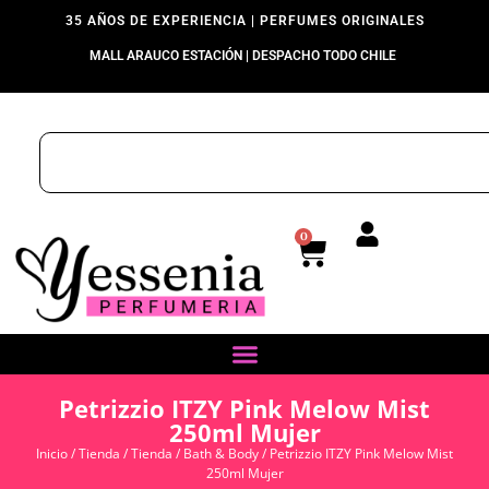
35 AÑOS DE EXPERIENCIA | PERFUMES ORIGINALES
MALL ARAUCO ESTACIÓN | DESPACHO TODO CHILE
0
Petrizzio ITZY Pink Melow Mist
250ml Mujer
Inicio
/
Tienda
/
Tienda
/
Bath & Body
/ Petrizzio ITZY Pink Melow Mist
250ml Mujer