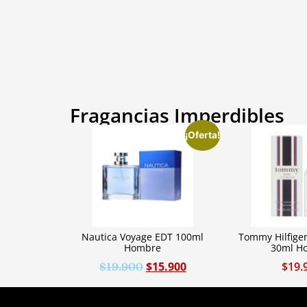
Fragancias Imperdibles
¡Oferta!
Nautica Voyage EDT 100ml
Tommy Hilfige
Hombre
30ml H
$
15.900
$
19.
$
19.900