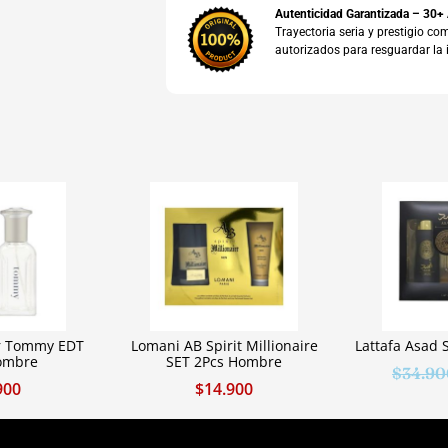
Autenticidad Garantizada – 30+
Trayectoria seria y prestigio 
autorizados para resguardar la 
r Tommy EDT
Lomani AB Spirit Millionaire
Lattafa Asad
ombre
SET 2Pcs Hombre
$
34.90
900
$
14.900