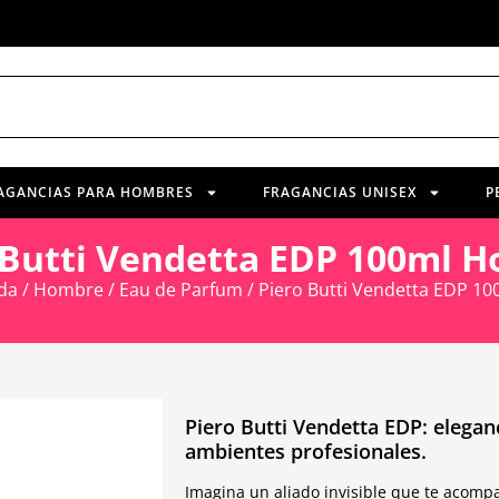
AGANCIAS PARA HOMBRES
FRAGANCIAS UNISEX
P
 Butti Vendetta EDP 100ml 
da
/
Hombre
/
Eau de Parfum
/ Piero Butti Vendetta EDP 1
Piero Butti Vendetta EDP: elega
ambientes profesionales.
Imagina un aliado invisible que te acompañ