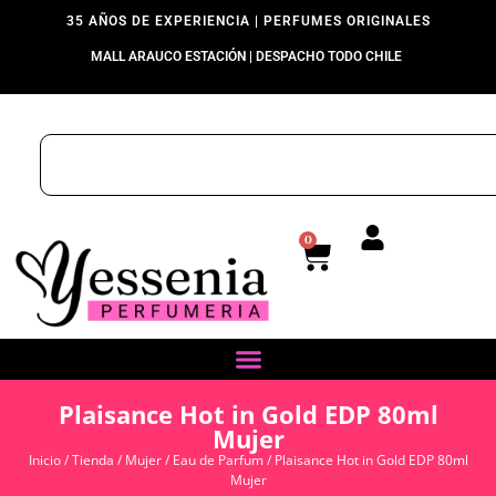
35 AÑOS DE EXPERIENCIA | PERFUMES ORIGINALES
MALL ARAUCO ESTACIÓN | DESPACHO TODO CHILE
0
Plaisance Hot in Gold EDP 80ml
Mujer
Inicio
/
Tienda
/
Mujer
/
Eau de Parfum
/ Plaisance Hot in Gold EDP 80ml
Mujer