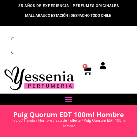
35 AÑOS DE EXPERIENCIA | PERFUMES ORIGINALES
MALL ARAUCO ESTACIÓN | DESPACHO TODO CHILE
0
Puig Quorum EDT 100ml Hombre
Inicio
/
Tienda
/
Hombre
/
Eau de Toilette
/ Puig Quorum EDT 100ml
Hombre