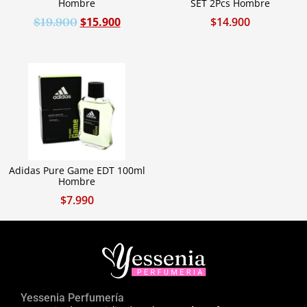
Hombre
SET 2Pcs Hombre
$
15.900
$
14.900
$
19.900
Adidas Pure Game EDT 100ml
Hombre
$
7.990
Yessenia Perfumería