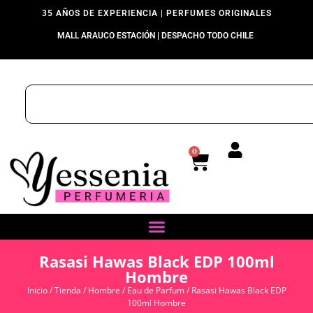
35 AÑOS DE EXPERIENCIA | PERFUMES ORIGINALES
MALL ARAUCO ESTACIÓN | DESPACHO TODO CHILE
0
Rasasi Hawas Black EDP 100ml
Hombre
Inicio
/
Tienda
/
Hombre
/
Eau de Parfum
/ Rasasi Hawas Black EDP
100ml Hombre