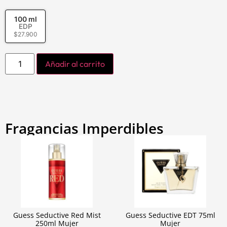
100 ml
EDP
$
27.900
Añadir al carrito
Fragancias Imperdibles
Guess Seductive Red Mist
Guess Seductive EDT 75ml
250ml Mujer
Mujer