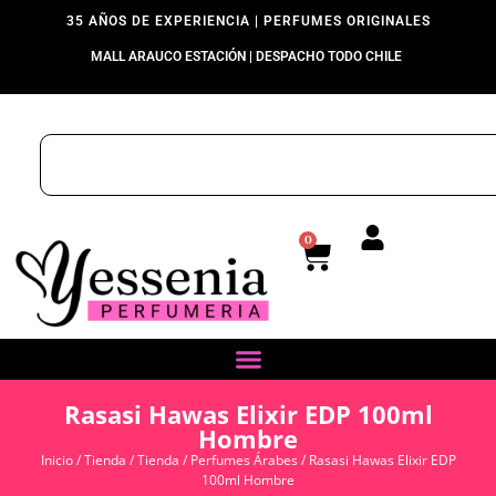
35 AÑOS DE EXPERIENCIA | PERFUMES ORIGINALES
MALL ARAUCO ESTACIÓN | DESPACHO TODO CHILE
0
Rasasi Hawas Elixir EDP 100ml
Hombre
Inicio
/
Tienda
/
Tienda
/
Perfumes Árabes
/ Rasasi Hawas Elixir EDP
100ml Hombre