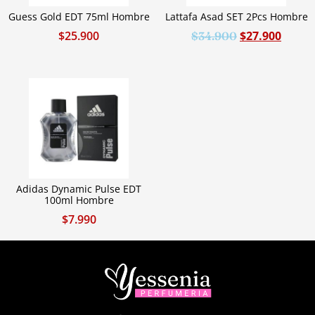
Guess Gold EDT 75ml Hombre
Lattafa Asad SET 2Pcs Hombre
$
25.900
$
27.900
$
34.900
Adidas Dynamic Pulse EDT
100ml Hombre
$
7.990