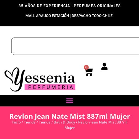
35 AÑOS DE EXPERIENCIA | PERFUMES ORIGINALES
MALL ARAUCO ESTACIÓN | DESPACHO TODO CHILE
0
Revlon Jean Nate Mist 887ml Mujer
Inicio
/
Tienda
/
Tienda
/
Bath & Body
/ Revlon Jean Nate Mist 887ml
Mujer