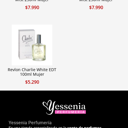
$
7.990
$
7.990
Revlon Charlie White EDT
100ml Mujer
$
5.290
Yessenia Perfumería
Es una tienda especializada en la
venta de perfumes