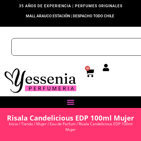
35 AÑOS DE EXPERIENCIA | PERFUMES ORIGINALES
MALL ARAUCO ESTACIÓN | DESPACHO TODO CHILE
0
Risala Candelicious EDP 100ml Mujer
Inicio
/
Tienda
/
Mujer
/
Eau de Parfum
/ Risala Candelicious EDP 100ml
Mujer