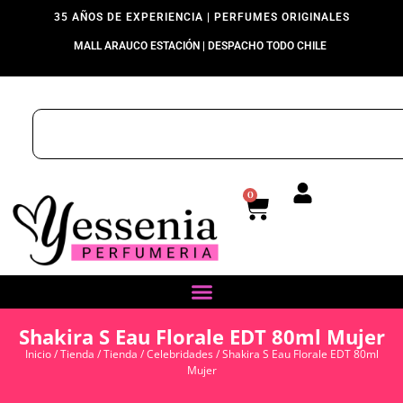
35 AÑOS DE EXPERIENCIA | PERFUMES ORIGINALES
MALL ARAUCO ESTACIÓN | DESPACHO TODO CHILE
0
Shakira S Eau Florale EDT 80ml Mujer
Inicio
/
Tienda
/
Tienda
/
Celebridades
/ Shakira S Eau Florale EDT 80ml
Mujer