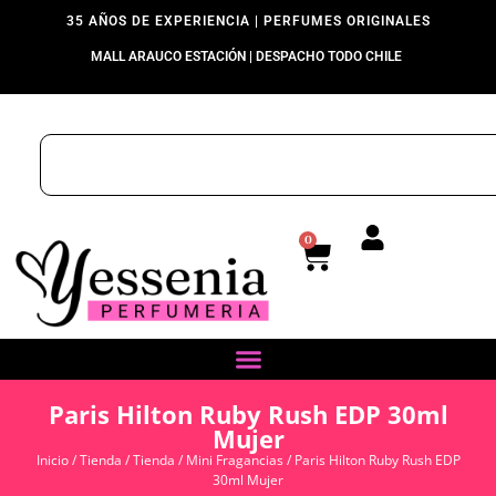
35 AÑOS DE EXPERIENCIA | PERFUMES ORIGINALES
MALL ARAUCO ESTACIÓN | DESPACHO TODO CHILE
0
Paris Hilton Ruby Rush EDP 30ml
Mujer
Inicio
/
Tienda
/
Tienda
/
Mini Fragancias
/ Paris Hilton Ruby Rush EDP
30ml Mujer