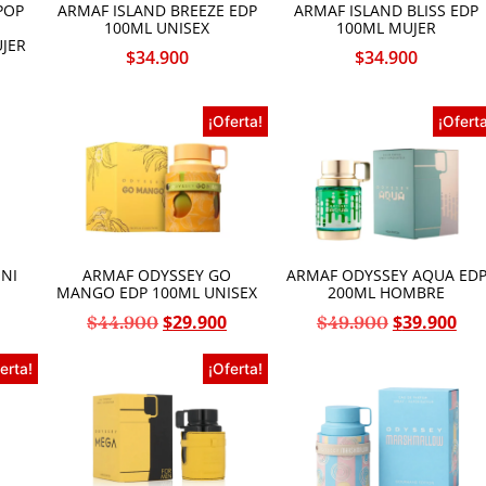
POP
ARMAF ISLAND BREEZE EDP
ARMAF ISLAND BLISS EDP
100ML UNISEX
100ML MUJER
JER
$
34.900
$
34.900
¡Oferta!
¡Oferta
NI
ARMAF ODYSSEY GO
ARMAF ODYSSEY AQUA ED
MANGO EDP 100ML UNISEX
200ML HOMBRE
$
29.900
$
39.900
$
44.900
$
49.900
erta!
¡Oferta!