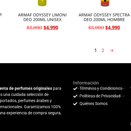
P
ARMAF ODYSSEY LIMONI
ARMAF ODYSSEY SPECTRA
DEO 200ML UNISEX
DEO 200ML HOMBRE
$
4.990
$
4.990
$
5.990
$
5.990
1
2
→
Información
enta de perfumes originales
para
Términos y Condiciones
s una cuidada selección de
Políticas de Privacidad
mportados, perfumes árabes y
Quiénes Somos
nternacionales. Garantizamos 100%
 una experiencia de compra segura,