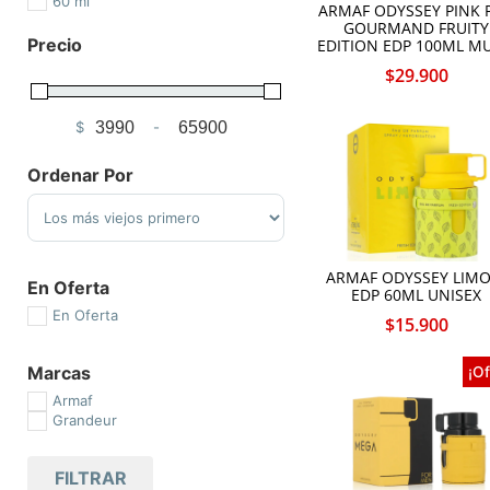
60 ml
ARMAF ODYSSEY PINK 
GOURMAND FRUITY
Precio
EDITION EDP 100ML MU
$
29.900
$
-
Minimum Price
Maximum Price
Ordenar Por
Sort Products
ARMAF ODYSSEY LIMO
En Oferta
EDP 60ML UNISEX
En Oferta
$
15.900
Marcas
¡Of
Armaf
Grandeur
FILTRAR