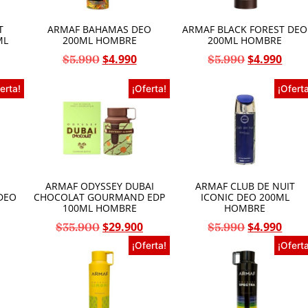
T
ARMAF BAHAMAS DEO
ARMAF BLACK FOREST DEO
ML
200ML HOMBRE
200ML HOMBRE
$
4.990
$
4.990
$
5.990
$
5.990
erta!
¡Oferta!
¡Oferta
ARMAF ODYSSEY DUBAI
ARMAF CLUB DE NUIT
DEO
CHOCOLAT GOURMAND EDP
ICONIC DEO 200ML
100ML HOMBRE
HOMBRE
$
29.900
$
4.990
$
35.900
$
5.990
¡Oferta!
¡Oferta