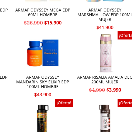
 EDP
ARMAF ODYSSEY MEGA EDP
ARMAF ODYSSEY
60ML HOMBRE
MARSHMALLOW EDP 100M
MUJER
$
15.900
$
26.990
$
41.900
¡Oferta
EDP
ARMAF ODYSSEY
ARMAF RISALIA AMALIA DE
MANDARIN SKY ELIXIR EDP
200ML MUJER
100ML HOMBRE
$
3.990
$
4.990
$
43.900
¡Oferta!
¡Oferta