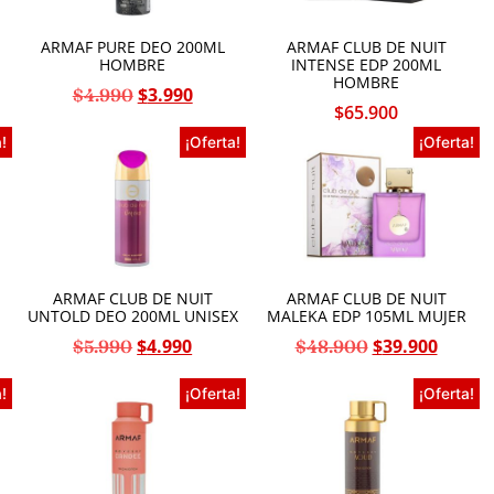
ARMAF PURE DEO 200ML
ARMAF CLUB DE NUIT
HOMBRE
INTENSE EDP 200ML
HOMBRE
$
3.990
$
4.990
$
65.900
!
¡Oferta!
¡Oferta!
ARMAF CLUB DE NUIT
ARMAF CLUB DE NUIT
UNTOLD DEO 200ML UNISEX
MALEKA EDP 105ML MUJER
$
4.990
$
39.900
$
5.990
$
48.900
!
¡Oferta!
¡Oferta!