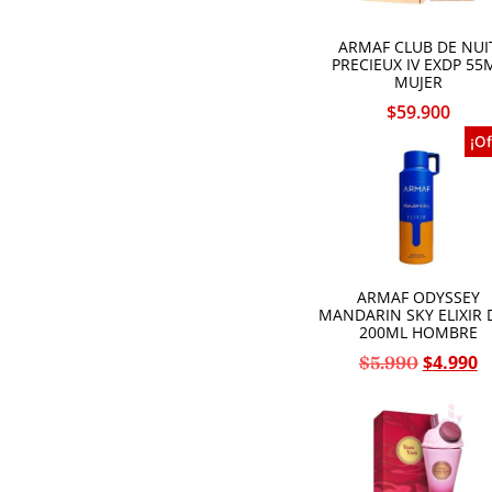
ARMAF CLUB DE NUI
PRECIEUX IV EXDP 55
MUJER
$
59.900
¡Of
ARMAF ODYSSEY
MANDARIN SKY ELIXIR 
200ML HOMBRE
$
4.990
$
5.990