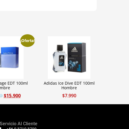
¡Oferta!
yage EDT 100ml
Adidas Ice Dive EDT 100ml
mbre
Hombre
$
15.900
$
7.990
0
Servicio Al Cliente