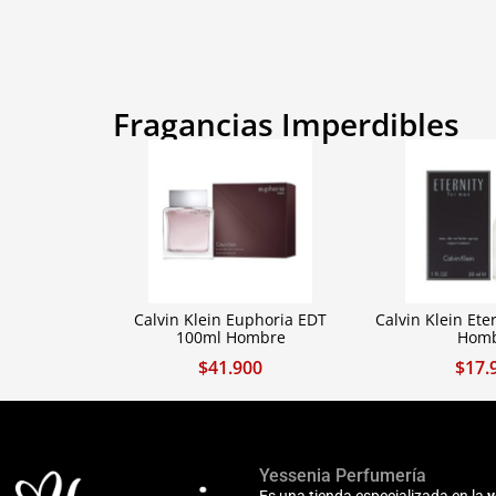
Fragancias Imperdibles
Calvin Klein Euphoria EDT
Calvin Klein Ete
100ml Hombre
Hom
$
41.900
$
17.
Yessenia Perfumería