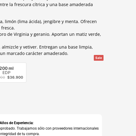
entre la frescura cítrica y una base amaderada
, limón (lima ácida), jengibre y menta. Ofrecen
 fresca.
bro de Virginia y geranio. Aportan un matiz verde,
 almizcle y vetiver. Entregan una base limpia,
n un marcado carácter amaderado.
Sale
Sale
Sale
200 ml
EDP
900
$
36.900
 Años de Experiencia:
comprobado. Trabajamos sólo con proveedores internacionales
integridad de tu compra.