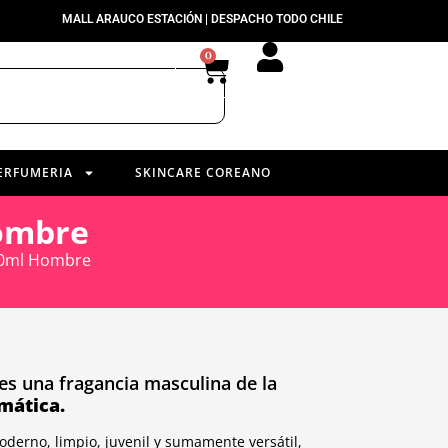
MALL ARAUCO ESTACIÓN | DESPACHO TODO CHILE
0
ERFUMERIA
SKINCARE COREANO
ombre
60ml Hombre
s una fragancia masculina de la
mática.
erno, limpio, juvenil y sumamente versátil,