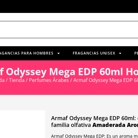
AGANCIAS PARA HOMBRES
FRAGANCIAS UNISEX
P
f Odyssey Mega EDP 60ml H
da
/
Tienda
/
Perfumes Árabes
/ Armaf Odyssey Mega EDP 
Armaf Odyssey Mega EDP 60ml: e
familia olfativa
Amaderada Aro
Armaf Odyssey Mega EDP: Es un aroma mod