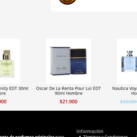
rnity EDT 30ml
Oscar De La Renta Pour Lui EDT
Nautica Vo
bre
90ml Hombre
Ho
900
$
21.900
$
19.90
Información