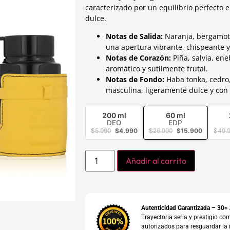
caracterizado por un equilibrio perfecto 
dulce.
Notas de Salida:
Naranja, bergamota
una apertura vibrante, chispeante y
Notas de Corazón:
Piña, salvia, ene
aromático y sutilmente frutal.
Notas de Fondo:
Haba tonka, cedro,
masculina, ligeramente dulce y co
200 ml
60 ml
DEO
EDP
$
5.990
$
4.990
$
26.990
$
15.900
$
49.
Añadir al carrito
Autenticidad Garantizada – 30+
Trayectoria seria y prestigio 
autorizados para resguardar la 