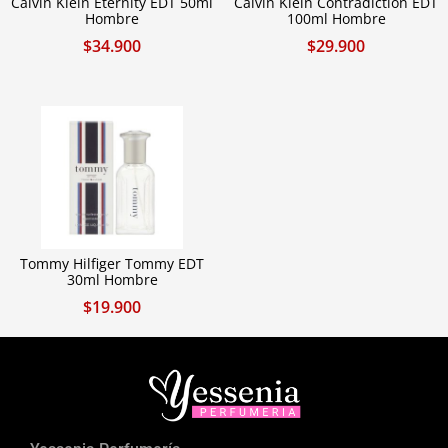
Calvin Klein Eternity EDT 50ml
Calvin Klein Contradiction EDT
Hombre
100ml Hombre
$
34.900
$
29.900
Tommy Hilfiger Tommy EDT
30ml Hombre
$
19.900