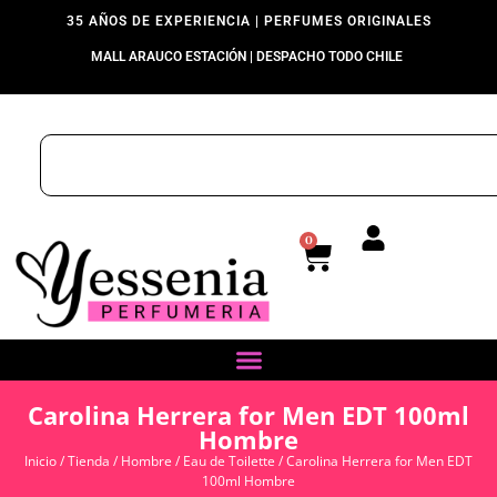
35 AÑOS DE EXPERIENCIA | PERFUMES ORIGINALES
MALL ARAUCO ESTACIÓN | DESPACHO TODO CHILE
0
Carolina Herrera for Men EDT 100ml
Hombre
Inicio
/
Tienda
/
Hombre
/
Eau de Toilette
/ Carolina Herrera for Men EDT
100ml Hombre