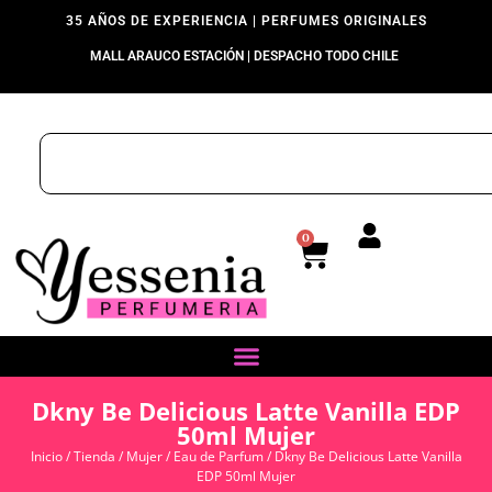
35 AÑOS DE EXPERIENCIA | PERFUMES ORIGINALES
MALL ARAUCO ESTACIÓN | DESPACHO TODO CHILE
0
Dkny Be Delicious Latte Vanilla EDP
50ml Mujer
Inicio
/
Tienda
/
Mujer
/
Eau de Parfum
/ Dkny Be Delicious Latte Vanilla
EDP 50ml Mujer