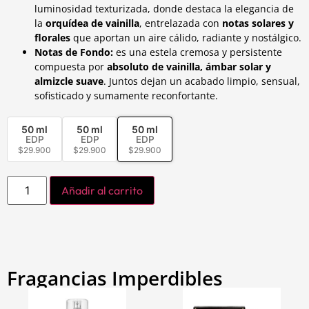
luminosidad texturizada, donde destaca la elegancia de
la
orquídea de vainilla
, entrelazada con
notas solares y
florales
que aportan un aire cálido, radiante y nostálgico.
Notas de Fondo:
es una estela cremosa y persistente
compuesta por
absoluto de vainilla, ámbar solar y
almizcle suave
. Juntos dejan un acabado limpio, sensual,
sofisticado y sumamente reconfortante.
50 ml
50 ml
50 ml
EDP
EDP
EDP
$
29.900
$
29.900
$
29.900
Añadir al carrito
Fragancias Imperdibles