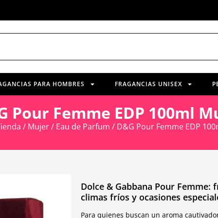
AGANCIAS PARA HOMBRES
FRAGANCIAS UNISEX
P
G Pour Femme EDP 100ml Mu
Tienda
/
Mujer
/
Eau de Parfum
/ D&G Pour Femme EDP 100m
Dolce & Gabbana Pour Femme: frag
climas fríos y ocasiones especial
Para quienes buscan un aroma cautivado