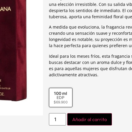
una elección irresistible. Con su salida v
despierta los sentidos de inmediato. El co
tuberosa, aporta una feminidad floral que
A medida que evoluciona, la fragancia rev
creando una sensación suave y reconfort
longevidad es notable, su proyección es 
la hace perfecta para quienes prefieren u
Ideal para los meses fríos, esta fraganc
buscas destacar con un aroma dulce y f
es para aquellas mujeres que disfrutan d
adictivamente atractivas.
100 ml
EDP
$
69.900
Añadir al carrito