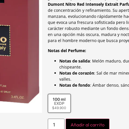
Dumont Nitro Red Intensely Extrait Par
de concentración y refinamiento. Su apert
manzana, evolucionando rápidamente haci
que evoca una frescura sofisticada pero li
carácter robusto mediante un fondo dens
en una opción más oscura, madura y noctu
para el hombre moderno que busca proye
Notas del Perfume:
Notas de salida
: Melón maduro, du
chispeante.
Notas de corazón
: Sal de mar miner
valles.
Notas de fondo
: Ámbar denso, sánd
100 ml
EXDP
$
49.900
Añadir al carrito