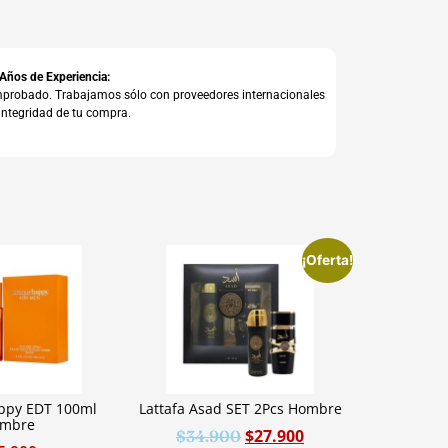
 Años de Experiencia:
comprobado. Trabajamos sólo con proveedores internacionales
integridad de tu compra.
¡Oferta!
appy EDT 100ml
Lattafa Asad SET 2Pcs Hombre
mbre
$
27.900
$
34.900