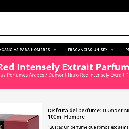
AGANCIAS PARA HOMBRES
FRAGANCIAS UNISEX
P
ed Intensely Extrait Parf
da
/
Perfumes Árabes
/ Dumont Nitro Red Intensely Extrait
Disfruta del perfume: Dumont Ni
100ml Hombre
¿Buscas un perfume que rompa esquemas 