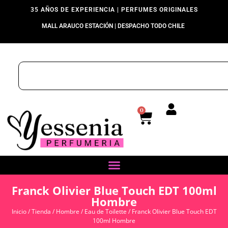
35 AÑOS DE EXPERIENCIA | PERFUMES ORIGINALES
MALL ARAUCO ESTACIÓN | DESPACHO TODO CHILE
0
Franck Olivier Blue Touch EDT 100ml
Hombre
Inicio
/
Tienda
/
Hombre
/
Eau de Toilette
/ Franck Olivier Blue Touch EDT
100ml Hombre