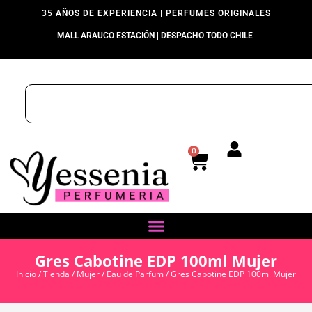
35 AÑOS DE EXPERIENCIA | PERFUMES ORIGINALES
MALL ARAUCO ESTACIÓN | DESPACHO TODO CHILE
0
Gres Cabotine EDP 100ml Mujer
Inicio
/
Tienda
/
Mujer
/
Eau de Parfum
/ Gres Cabotine EDP 100ml Mujer