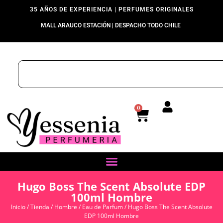
35 AÑOS DE EXPERIENCIA | PERFUMES ORIGINALES
MALL ARAUCO ESTACIÓN | DESPACHO TODO CHILE
0
Hugo Boss The Scent Absolute EDP
100ml Hombre
Inicio
/
Tienda
/
Hombre
/
Eau de Parfum
/ Hugo Boss The Scent Absolute
EDP 100ml Hombre