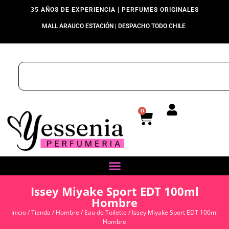
35 AÑOS DE EXPERIENCIA | PERFUMES ORIGINALES
MALL ARAUCO ESTACIÓN | DESPACHO TODO CHILE
0
Issey Miyake Sport EDT 100ml
Hombre
Inicio
/
Tienda
/
Hombre
/
Eau de Toilette
/ Issey Miyake Sport EDT 100ml
Hombre