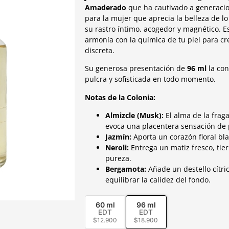
Amaderado
que ha cautivado a generaci
para la mujer que aprecia la belleza de lo
su rastro íntimo, acogedor y magnético. E
armonía con la química de tu piel para cre
discreta.
Su generosa presentación de
96 ml
la con
pulcra y sofisticada en todo momento.
Notas de la Colonia:
Almizcle (Musk):
El alma de la frag
evoca una placentera sensación de p
Jazmín:
Aporta un corazón floral bla
Neroli:
Entrega un matiz fresco, tie
pureza.
Bergamota:
Añade un destello cítric
equilibrar la calidez del fondo.
60 ml
96 ml
EDT
EDT
$
12.900
$
18.900