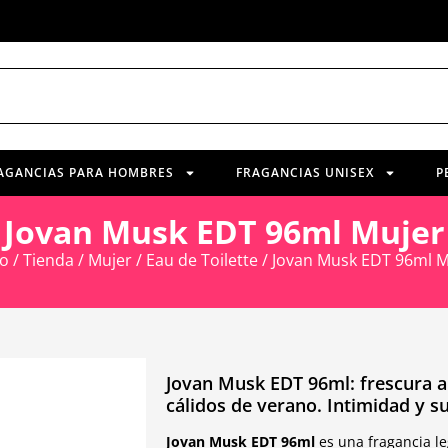
AGANCIAS PARA HOMBRES
FRAGANCIAS UNISEX
P
Jovan Musk EDT 96ml Mujer
io
/
Tienda
/
Mujer
/
Eau de Toilette
/ Jovan Musk EDT 96ml M
Jovan Musk EDT 96ml: frescura al
cálidos de verano. Intimidad y s
Jovan Musk EDT 96ml
es una fragancia le