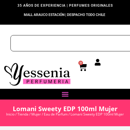
35 AÑOS DE EXPERIENCIA | PERFUMES ORIGINALES
MALL ARAUCO ESTACIÓN | DESPACHO TODO CHILE
0
Lomani Sweety EDP 100ml Mujer
Inicio
/
Tienda
/
Mujer
/
Eau de Parfum
/ Lomani Sweety EDP 100ml Mujer