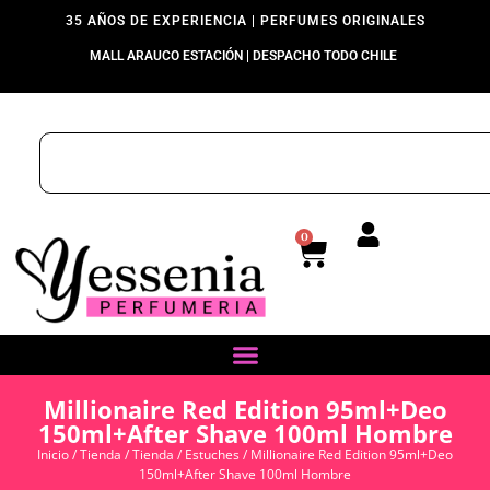
35 AÑOS DE EXPERIENCIA | PERFUMES ORIGINALES
MALL ARAUCO ESTACIÓN | DESPACHO TODO CHILE
0
Millionaire Red Edition 95ml+Deo
150ml+After Shave 100ml Hombre
Inicio
/
Tienda
/
Tienda
/
Estuches
/ Millionaire Red Edition 95ml+Deo
150ml+After Shave 100ml Hombre