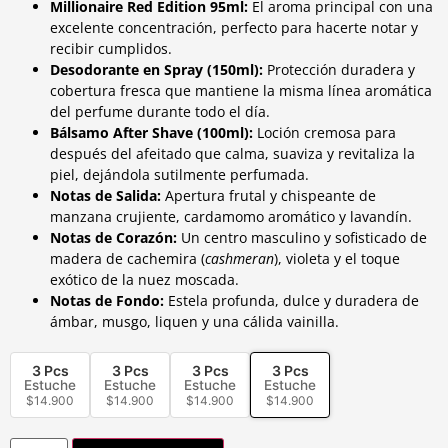
Millionaire Red Edition 95ml
:
El aroma principal con una
excelente concentración, perfecto para hacerte notar y
recibir cumplidos.
Desodorante en Spray (150ml):
Protección duradera y
cobertura fresca que mantiene la misma línea aromática
del perfume durante todo el día.
Bálsamo After Shave (100ml):
Loción cremosa para
después del afeitado que calma, suaviza y revitaliza la
piel, dejándola sutilmente perfumada.
Notas de Salida:
Apertura frutal y chispeante de
manzana crujiente, cardamomo aromático y lavandín.
Notas de Corazón:
Un centro masculino y sofisticado de
madera de cachemira (
cashmeran
), violeta y el toque
exótico de la nuez moscada.
Notas de Fondo:
Estela profunda, dulce y duradera de
ámbar, musgo, liquen y una cálida vainilla.
3 Pcs
3 Pcs
3 Pcs
3 Pcs
Estuche
Estuche
Estuche
Estuche
$
14.900
$
14.900
$
14.900
$
14.900