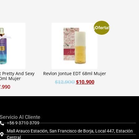
¡Oferta!
 Pretty And Sexy
Revlon Jontue EDT 68ml Mujer
50ml Mujer
$
10.900
$
12.900
7.990
Servicio Al Cliente
+56 9 3710 3709
Mall Arauco Estación, San Francisco de Borja, Local 447, Estación
Central