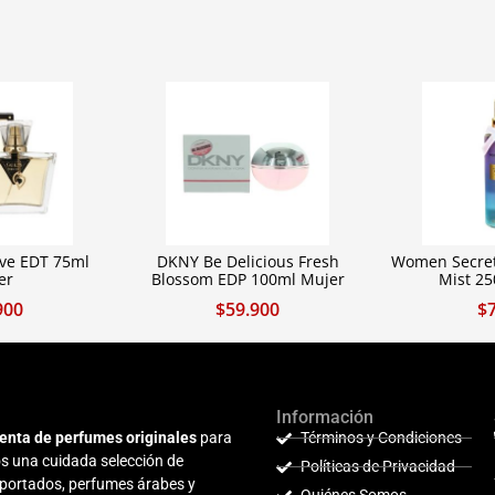
ve EDT 75ml
DKNY Be Delicious Fresh
Women Secret
er
Blossom EDP 100ml Mujer
Mist 2
900
$
59.900
$
Información
enta de perfumes originales
para
Términos y Condiciones
s una cuidada selección de
Políticas de Privacidad
mportados, perfumes árabes y