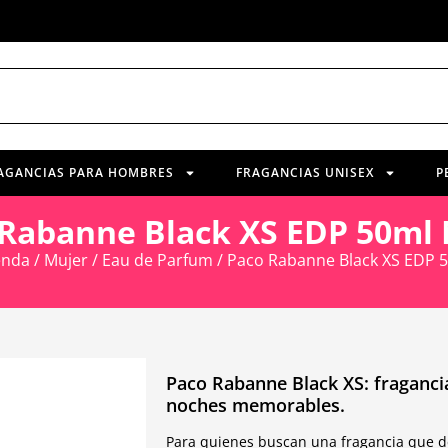
AGANCIAS PARA HOMBRES
FRAGANCIAS UNISEX
P
Rabanne Black XS EDP 50ml
enda
/
Mujer
/
Eau de Parfum
/ Paco Rabanne Black XS EDP 
Paco Rabanne Black XS: fragancia
noches memorables.
Para quienes buscan una fragancia que d