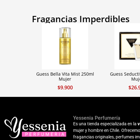
Fragancias Imperdibles
Guess Bella Vita Mist 250ml
Guess Seducti
Mujer
Muj
$
9.900
$
26.
Yessenia Perfumería
Es una tienda especializada en la
v
mujer y hombre en Chile. Ofrecemo
fragancias originales, perfumes i