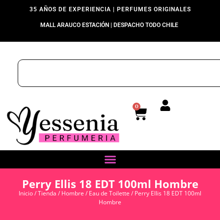
35 AÑOS DE EXPERIENCIA | PERFUMES ORIGINALES
MALL ARAUCO ESTACIÓN | DESPACHO TODO CHILE
0
Perry Ellis 18 EDT 100ml Hombre
Inicio
/
Tienda
/
Hombre
/
Eau de Toilette
/ Perry Ellis 18 EDT 100ml
Hombre