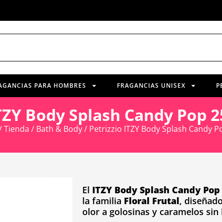
AGANCIAS PARA HOMBRES
FRAGANCIAS UNISEX
P
ITZY Body Splash Candy Pop 
/
Tienda
/
Bath & Body
/ Petrizzio ITZY Body Splash Candy 
El
ITZY Body Splash Candy Pop
la familia
Floral Frutal
, diseñad
olor a golosinas y caramelos sin