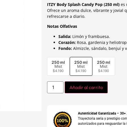
ITZY Body Splash Candy Pop (250 ml)
es 
Ofrece un aroma dulce, vibrante y jovial 
refrescarse a diario.
Notas Olfativas
Salida:
Limón y frambuesa.
Corazón:
Rosa, gardenia y heliotrop
Fondo:
Almizcle, sándalo, benjuí y v
250 ml
250 ml
250 ml
Mist
Mist
Mist
$
4.190
$
4.190
$
4.190
Añadir al carrito
Autenticidad Garantizada – 30+
Trayectoria seria y prestigio 
autorizados para resguardar la 