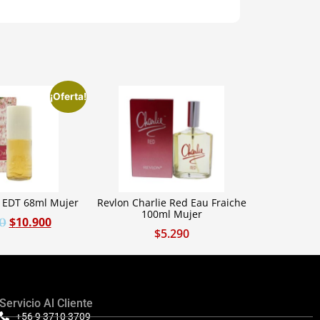
¡Oferta!
e EDT 68ml Mujer
Revlon Charlie Red Eau Fraiche
100ml Mujer
$
10.900
0
$
5.290
Servicio Al Cliente
+56 9 3710 3709