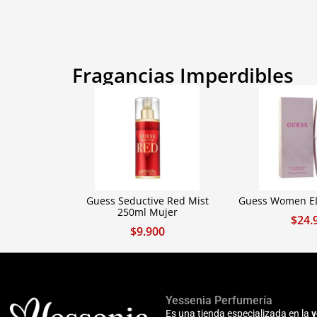
Fragancias Imperdibles
Guess Seductive Red Mist
Guess Women ED
250ml Mujer
$
24.
$
9.900
Yessenia Perfumería
Es una tienda especializada en la
v