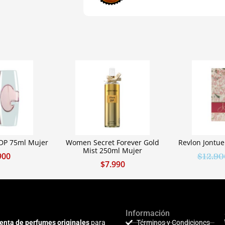
P 75ml Mujer
Women Secret Forever Gold
Revlon Jontu
Mist 250ml Mujer
900
$
12.90
$
7.990
Información
enta de perfumes originales
para
Términos y Condiciones