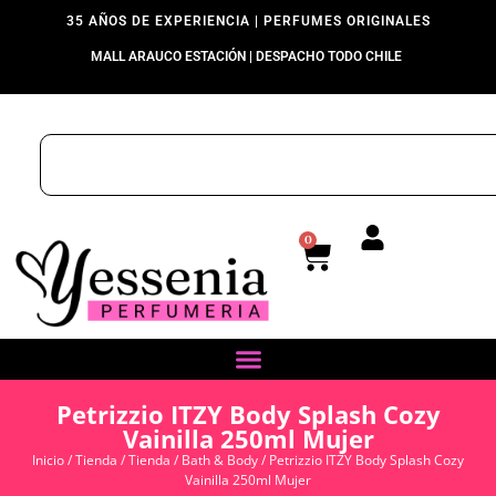
35 AÑOS DE EXPERIENCIA | PERFUMES ORIGINALES
MALL ARAUCO ESTACIÓN | DESPACHO TODO CHILE
0
Petrizzio ITZY Body Splash Cozy
Vainilla 250ml Mujer
Inicio
/
Tienda
/
Tienda
/
Bath & Body
/ Petrizzio ITZY Body Splash Cozy
Vainilla 250ml Mujer