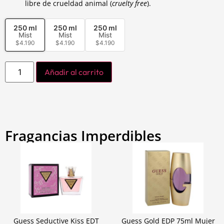
libre de crueldad animal (
cruelty free
).
250 ml
250 ml
250 ml
Mist
Mist
Mist
$
4.190
$
4.190
$
4.190
Añadir al carrito
Fragancias Imperdibles
Guess Seductive Kiss EDT
Guess Gold EDP 75ml Mujer