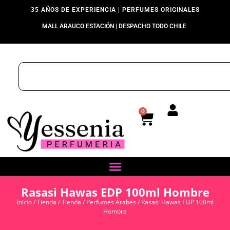
35 AÑOS DE EXPERIENCIA | PERFUMES ORIGINALES
MALL ARAUCO ESTACIÓN | DESPACHO TODO CHILE
0
Rasasi Hawas EDP 100ml Hombre
Inicio
/
Tienda
/
Tienda
/
Perfumes Árabes
/ Rasasi Hawas EDP 100ml
Hombre