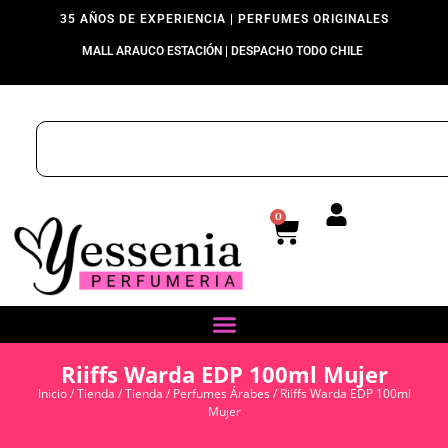
35 AÑOS DE EXPERIENCIA | PERFUMES ORIGINALES
MALL ARAUCO ESTACIÓN | DESPACHO TODO CHILE
0
Riiffs Warda EDP 100ml Mujer
Inicio
/
Tienda
/
Tienda
/
Perfumes Árabes
/ Riiffs Warda EDP 100ml
Mujer