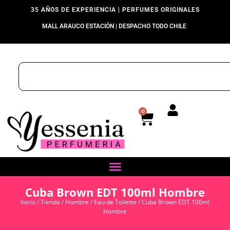
35 AÑOS DE EXPERIENCIA | PERFUMES ORIGINALES
MALL ARAUCO ESTACIÓN | DESPACHO TODO CHILE
0
Cuba Brown EDT 100ml Hombre
Inicio
/
Tienda
/
Hombre
/
Eau de Toilette
/ Cuba Brown EDT 100ml
Hombre