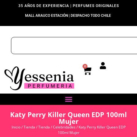
35 AÑOS DE EXPERIENCIA | PERFUMES ORIGINALES
MALL ARAUCO ESTACIÓN | DESPACHO TODO CHILE
0
Katy Perry Killer Queen EDP 100ml
Mujer
Inicio
/
Tienda
/
Tienda
/
Celebridades
/ Katy Perry Killer Queen EDP
100ml Mujer