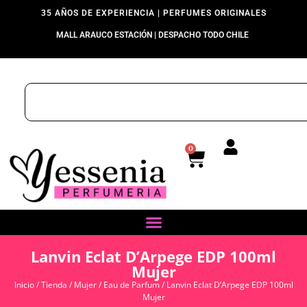
35 AÑOS DE EXPERIENCIA | PERFUMES ORIGINALES
MALL ARAUCO ESTACIÓN | DESPACHO TODO CHILE
0
Lanvin Eclat D’Arpege EDP 100ml
Mujer
Inicio
/
Tienda
/
Mujer
/
Eau de Parfum
/ Lanvin Eclat D’Arpege EDP 100ml
Mujer