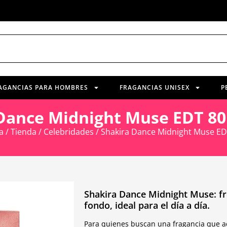
AGANCIAS PARA HOMBRES
FRAGANCIAS UNISEX
P
Dance Midnight Muse EDT 8
a
/
Tienda
/
Celebridades
/ Shakira Dance Midnight Muse ED
Shakira Dance Midnight Muse: fre
fondo, ideal para el día a día.
Para quienes buscan una fragancia que ac