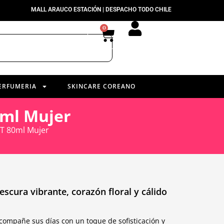
MALL ARAUCO ESTACIÓN | DESPACHO TODO CHILE
0
ERFUMERIA
SKINCARE COREANO
0ml Mujer
T 80ml Mujer
scura vibrante, corazón floral y cálido
ompañe sus días con un toque de sofisticación y