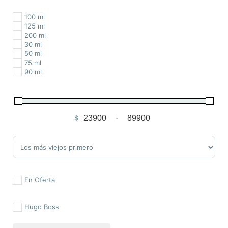
100 ml
125 ml
200 ml
30 ml
50 ml
75 ml
90 ml
$
-
Minimum Price
Maximum Price
Sort Products
En Oferta
Hugo Boss