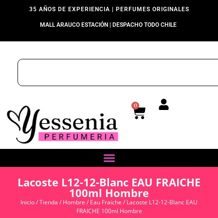
35 AÑOS DE EXPERIENCIA | PERFUMES ORIGINALES
MALL ARAUCO ESTACIÓN | DESPACHO TODO CHILE
0
Lacoste L12-12-Blanc EAU FRAICHE
100ml Hombre
Inicio
/
Tienda
/
Hombre
/
Eau Fraiche
/ Lacoste L12-12-Blanc EAU
FRAICHE 100ml Hombre