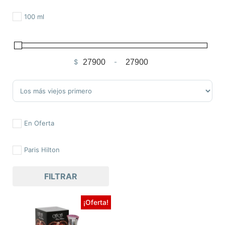
100 ml
$
-
Minimum Price
Maximum Price
Sort Products
En Oferta
Paris Hilton
FILTRAR
¡Oferta!