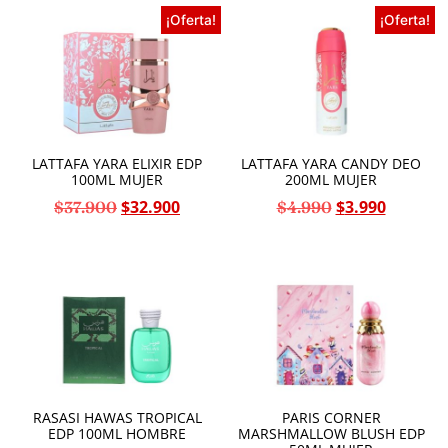
Perry Ellis
Puig
¡Oferta!
¡Oferta!
Ralph Lauren
Rasasi
Revlon
Rihanna
Riiffs
Risala
Shakira
LATTAFA YARA ELIXIR EDP
LATTAFA YARA CANDY DEO
Swiss Army
100ML MUJER
200ML MUJER
Ted Lapidus
Tommy Hilfiger
$
32.900
$
3.990
$
37.900
$
4.990
Versace
Victoria Secret
Victorinox
Women'Secret
RASASI HAWAS TROPICAL
PARIS CORNER
EDP 100ML HOMBRE
MARSHMALLOW BLUSH EDP