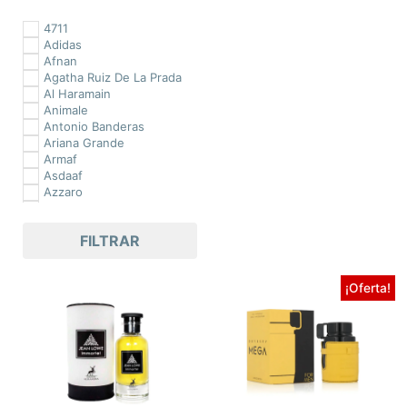
80 ml
4711
887 ml
Adidas
90 ml
Afnan
96 ml
Agatha Ruiz De La Prada
Al Haramain
Animale
Antonio Banderas
Ariana Grande
Armaf
Asdaaf
Azzaro
Bebe
Benetton
FILTRAR
Britney Spears
Burberry
Bvlgari
¡Oferta!
Cacharel
Calvin Klein
Carolina Herrera
Clinique
Coral
Cuba
Davidoff
Denim