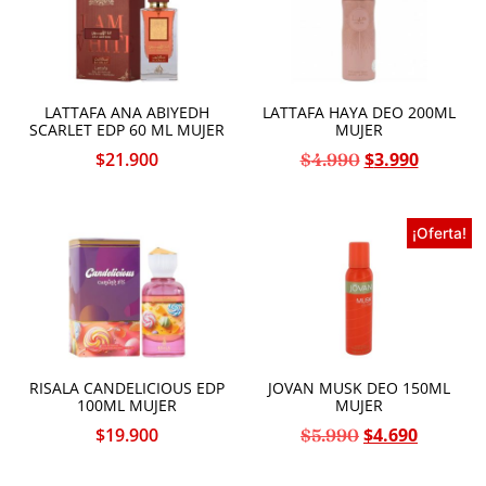
Jennifer Lopez
Jovan
Katy Perry
Lacoste
Lalique
LATTAFA ANA ABIYEDH
LATTAFA HAYA DEO 200ML
Lancome
SCARLET EDP 60 ML MUJER
MUJER
Lanvin
Lattafa
$
21.900
$
3.990
$
4.990
Lolita Lempicka
Maison Alhambra
Mercedes-Benz
¡Oferta!
Molyneux
Montblanc
Moschino
Nautica
Nike
Nina Ricci
Nusuk
One Direction
RISALA CANDELICIOUS EDP
JOVAN MUSK DEO 150ML
Oscar De La Renta
100ML MUJER
MUJER
Paco Rabanne
Paloma Picasso
$
19.900
$
4.690
$
5.990
Paris Corner
Paris Hilton