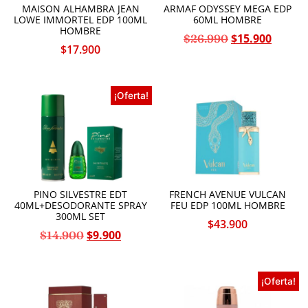
MAISON ALHAMBRA JEAN
ARMAF ODYSSEY MEGA EDP
Diesel
LOWE IMMORTEL EDP 100ML
60ML HOMBRE
Dior
HOMBRE
DKNY
$
15.900
$
26.990
$
17.900
Dolce & Gabbana
Donna Karan
Elizabeth Arden
Elizabeth Taylor
¡Oferta!
Emporio Armani
Etienne
Faconnable
Ferrari
Fragrance World
Franck Olivier
Giorgio Armani
Giorgio Beverly Hills
PINO SILVESTRE EDT
FRENCH AVENUE VULCAN
Givenchy
40ML+DESODORANTE SPRAY
FEU EDP 100ML HOMBRE
Gloria Vanderbilt
300ML SET
Gres
$
43.900
$
9.900
Guess
$
14.900
Guy Laroche
Halloween
Halston
¡Oferta!
Hugo Boss
Issey Miyake
Jaguar